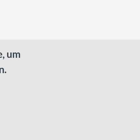
e, um
n.