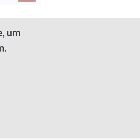
e, um
n.