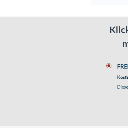
Klic
m
FRE
Kost
Diese