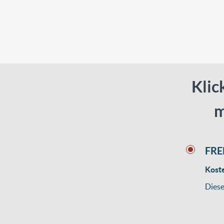
Klic
m
FRE
Kost
Diese