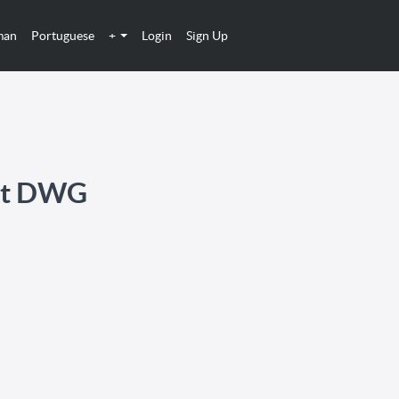
man
Portuguese
+
Login
Sign Up
it DWG